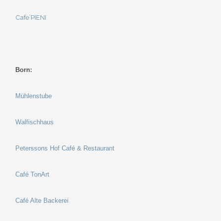
Cafe´PIENI
Born:
Mühlenstube
Walfischhaus
Peterssons Hof Café & Restaurant
Café TonArt
Café Alte Backerei